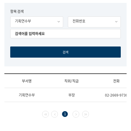
립
국
F
항목 검색
어
o
원
기획연수부
전화번호
r
조
m
직
도
국
어
원
원
장
기
획
연
수
부서명
직위/직급
전화
부
기
조
획
기획연수부
부장
02-2669-9730
직
운
및
영
업
과
무
공
첫 페이지
이전 페이지
다음 페이지
마지막 페이지
1
소
공
개
언
(부
어
서
과