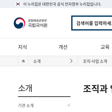
이 누리집은 대한민국 공식 전자정부 누리집입니다.
통
합
검
색
주
지식
개선
교육
메
뉴
현
Home
소개
조직·사업 소개
바로가기
재
위
치:
소개
조직과 
기관 소개