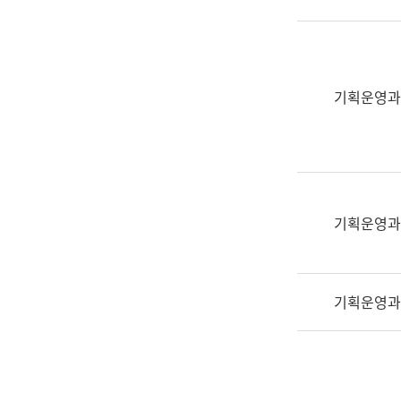
실
어
문
연
구
기획운영과
과
어
문
연
구
과
기획운영과
(사
전
팀)
기획운영과
언
어
정
보
과