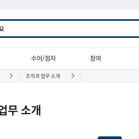
수어/점자
참여
조직과 업무 소개
바로가기
바로가기
업무 소개