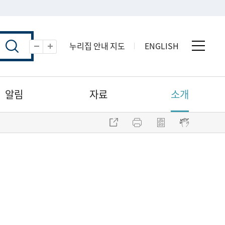
누리집 안내 지도
ENGLISH
전체 
축소
확대
알림
자료
소개
주소 복사
프린트
점자파일 내려받기
점자뷰어 보