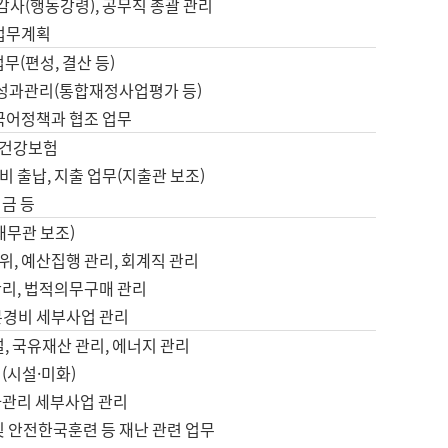
 감사(행동강령), 공무직 총괄 관리
 업무계획
업무(편성, 결산 등)
, 성과관리(통합재정사업평가 등)
 국어정책과 협조 업무
, 건강보험
 출납, 지출 업무(지출관 보조)
금 등
재무관 보조)
, 예산집행 관리, 회계직 관리
관리, 법적의무구매 관리
본경비 세부사업 관리
설, 국유재산 관리, 에너지 관리
(시설·미화)
사관리 세부사업 관리
및 안전한국훈련 등 재난 관련 업무