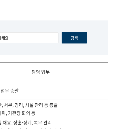
담당 업무
 업무 총괄
, 서무, 경리, 시설 관리 등 총괄
계획, 기관장 회의 등
원 채용, 상훈·징계, 복무 관리