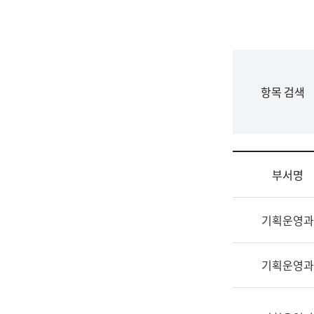
국
립
국
어
원
F
항목 검색
조
o
직
r
도
m
국
어
부서명
원
원
조
장
기획운영과
직
기
및
획
업
연
기획운영과
무
수
소
부
개
기