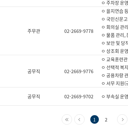
ㅇ 주차장 운
ㅇ 을지연습 
ㅇ 국민신문고,
ㅇ 회의실 관리
주무관
02-2669-9778
ㅇ 물품 관리,
ㅇ 보안 및 당
ㅇ 상조회 운
ㅇ 교육훈련관
ㅇ 선택적 복지
공무직
02-2669-9776
ㅇ 공용차량 관
ㅇ 서무 지원(
공무직
02-2669-9702
ㅇ 부속실 운
첫 페이지
이전 페이지
1
2