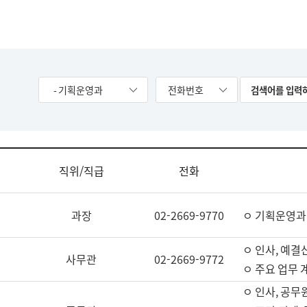
- 기획운영과
전화번호
직위/직급
전화
과장
02-2669-9770
ㅇ 기획운영과
ㅇ 인사, 예결산
사무관
02-2669-9772
ㅇ 주요 업무 
ㅇ 인사, 공무