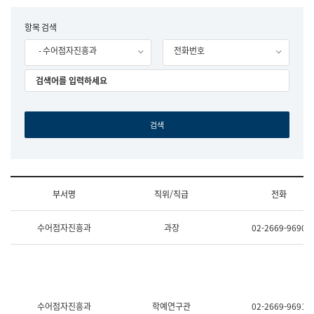
립
국
F
항목 검색
어
o
원
- 수어점자진흥과
전화번호
r
조
m
직
도
국
어
원
원
장
기
획
연
수
부서명
직위/직급
전화
부
기
조
획
수어점자진흥과
과장
02-2669-9690
직
운
및
영
업
과
무
공
소
공
개
언
(부
어
수어점자진흥과
학예연구관
02-2669-9691
서
과