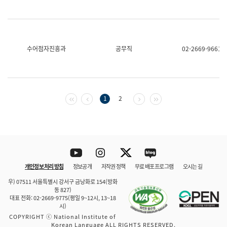
수어점자진흥과
공무직
02-2669-9661
첫 페이지
이전 페이지
다음 페이지
마지막 페이지
1
2
Youtube
Instagram
Twitter
blog
개인정보 처리 방침
정보공개
저작권 정책
무료 배포 프로그램
오시는 길
바로 가기
문체부와 소속기관
우) 07511 서울특별시 강서구 금낭화로 154(방화
동 827)
대표 전화: 02-2669-9775(평일 9~12시, 13~18
시)
COPYRIGHT ⓒ National Institute of
Korean Language ALL RIGHTS RESERVED.