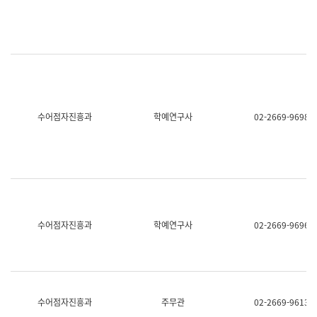
명,
교
직
육
위/
연
직
수
급,
과
전
어
화,
문
담
연
당
구
수어점자진흥과
학예연구사
02-2669-9698
업
실
무)
어
문
연
구
과
어
문
연
수어점자진흥과
학예연구사
02-2669-9696
구
과
(사
전
팀)
언
어
수어점자진흥과
주무관
02-2669-9613
정