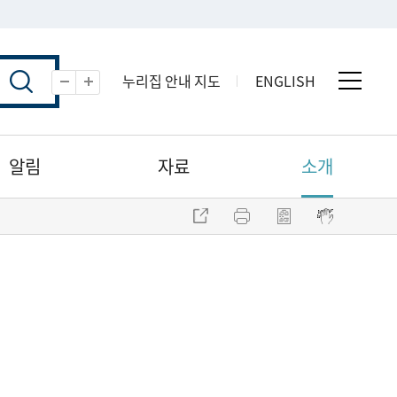
누리집 안내 지도
ENGLISH
전체 
축소
확대
알림
자료
소개
주소 복사
프린트
점자파일 내려받기
점자뷰어 보