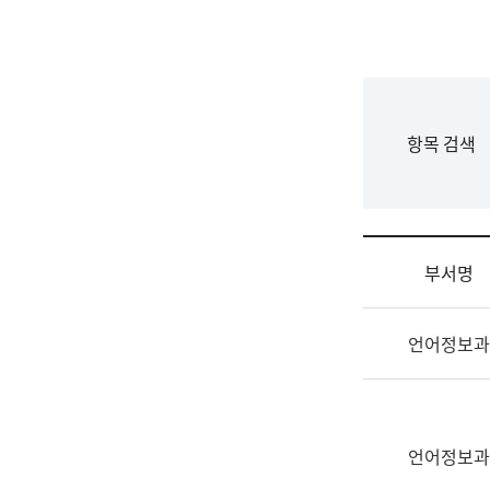
국
립
국
어
원
F
항목 검색
조
o
직
r
도
m
국
어
부서명
원
원
조
장
언어정보과
직
기
및
획
업
연
무
수
소
언어정보과
부
개
기