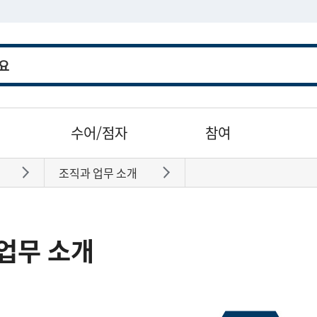
수어/점자
참여
조직과 업무 소개
바로가기
바로가기
업무 소개