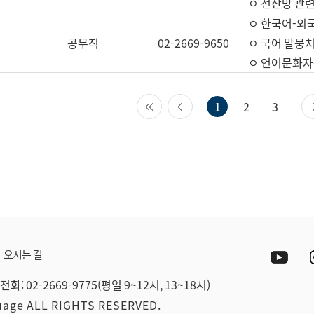
ㅇ 전산망 관련
ㅇ 한국어-외
공무직
02-2669-9650
ㅇ 국어 말뭉치
ㅇ 언어문화자원
첫 페이지
이전 페이지
1
2
3
Yout
오시는 길
전화: 02-2669-9775(평일 9~12시, 13~18시)
guage ALL RIGHTS RESERVED.