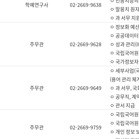
ㅇ 인공지능의
학예연구사
02-2669-9638
ㅇ 말뭉치 원자
ㅇ 과 서무 지
ㅇ 정보화 예산
ㅇ 공공데이터 
주무관
02-2669-9628
ㅇ 성과 관리(
ㅇ 국립국어원
ㅇ 국가정보자
ㅇ 세부사업(
(용어 관리 체
주무관
02-2669-9649
ㅇ 과 서무, 
ㅇ 공무직, 계
ㅇ 관서 지급
ㅇ 국립국어원
ㅇ 국립국어원
주무관
02-2669-9759
ㅇ 개인 정보 