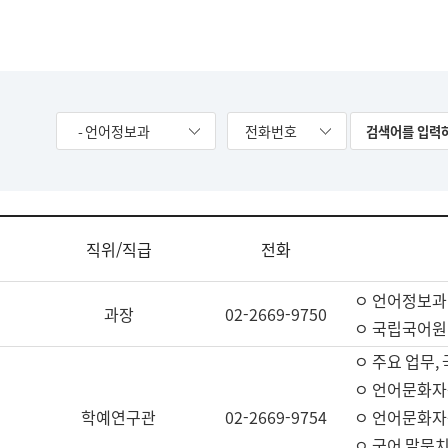
- 언어정보과
전화번호
직위/직급
전화
ㅇ 언어정보과
과장
02-2669-9750
ㅇ 국립국어원
ㅇ 주요 업무,
ㅇ 언어문화자
학예연구관
02-2669-9754
ㅇ 언어문화자
ㅇ 국어 말뭉치