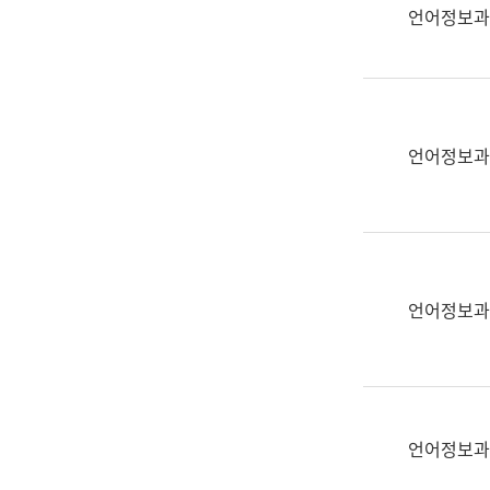
실
언어정보과
어
문
연
구
과
언어정보과
어
문
연
구
과
(사
언어정보과
전
팀)
언
어
정
언어정보과
보
과