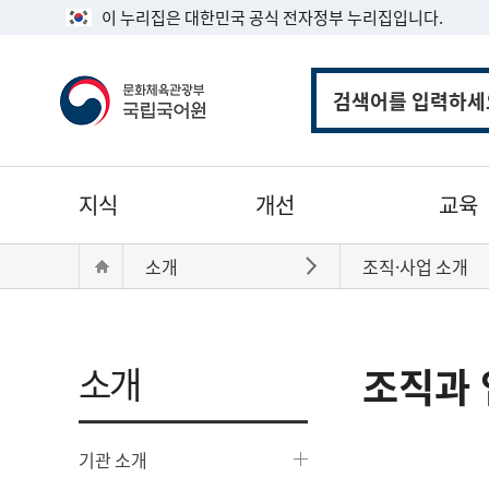
이 누리집은 대한민국 공식 전자정부 누리집입니다.
통
합
검
색
주
지식
개선
교육
메
뉴
현
Home
소개
조직·사업 소개
바로가기
재
위
치:
소개
조직과 
기관 소개