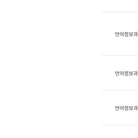
(부
획
서
운
명,
영
직
과
위/
언어정보과
공
직
공
급,
언
전
어
화,
과
담
교
언어정보과
당
육
업
연
무)
수
과
언어정보과
어
문
연
구