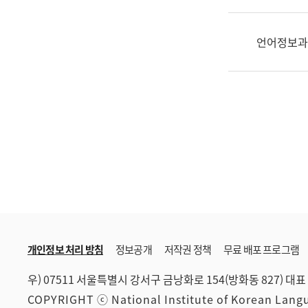
한
국
어
언어정보과
진
흥
과
수
어
점
자
진
흥
과
개인정보 처리 방침
정보공개
저작권 정책
무료 배포 프로그램
우) 07511 서울특별시 강서구 금낭화로 154(방화동 827)
대표 
COPYRIGHT ⓒ National Institute of Korean Lan