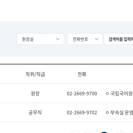
원장실
전화번호
직위/직급
전화
원장
02-2669-9700
ㅇ 국립국어원
공무직
02-2669-9702
ㅇ 부속실 운