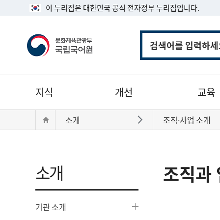
이 누리집은 대한민국 공식 전자정부 누리집입니다.
통
합
검
색
주
지식
개선
교육
메
뉴
현
Home
소개
조직·사업 소개
바로가기
재
위
치:
소개
조직과 
기관 소개