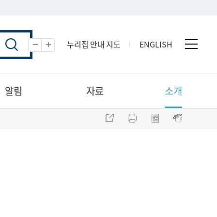
누리집 안내 지도
ENGLISH
전체 
축소
확대
알림
자료
소개
주소 복사
프린트
점자파일 내려받기
점자뷰어 보