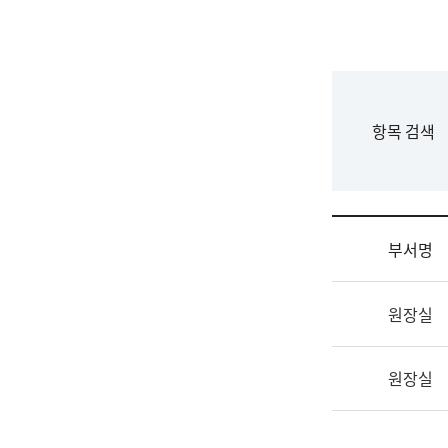
국
립
국
어
원
F
항목 검색
조
o
직
r
도
m
국
어
부서명
원
원
조
장
원장실
직
기
및
획
업
연
원장실
무
수
소
부
개
기