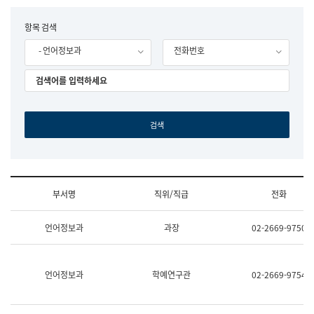
립
국
F
항목 검색
어
o
원
- 언어정보과
전화번호
r
조
m
직
도
국
어
원
원
장
기
획
연
수
부서명
직위/직급
전화
부
기
조
획
언어정보과
과장
02-2669-9750
직
운
및
영
업
과
무
공
언어정보과
학예연구관
02-2669-9754
소
공
개
언
(부
어
서
과