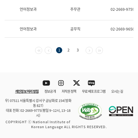
보
과
언어정보과
주무관
02-2669-9759
한
국
어
언어정보과
공무직
02-2669-9650
진
흥
과
수
첫 페이지
이전 페이지
다음 페이지
마지막 페이지
1
2
3
어
점
자
진
흥
과
Youtube
Instagram
Twitter
blog
개인정보 처리 방침
정보공개
저작권 정책
무료 배포 프로그램
오시는 길
바로 가기
문체부와 소속기관
우) 07511 서울특별시 강서구 금낭화로 154(방화
동 827)
대표 전화: 02-2669-9775(평일 9~12시, 13~18
시)
COPYRIGHT ⓒ National Institute of
Korean Language ALL RIGHTS RESERVED.