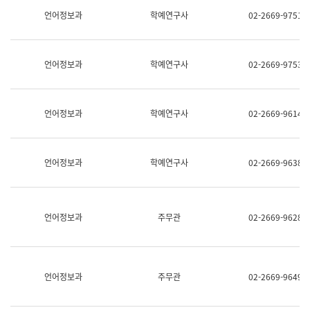
명,
교
언어정보과
학예연구사
02-2669-9751
직
육
위/
연
직
수
급,
과
언어정보과
학예연구사
02-2669-9753
전
어
화,
문
담
연
당
구
언어정보과
학예연구사
02-2669-9614
업
실
무)
어
문
연
언어정보과
학예연구사
02-2669-9638
구
과
어
문
연
언어정보과
주무관
02-2669-9628
구
과
(사
전
팀)
언어정보과
주무관
02-2669-9649
언
어
정